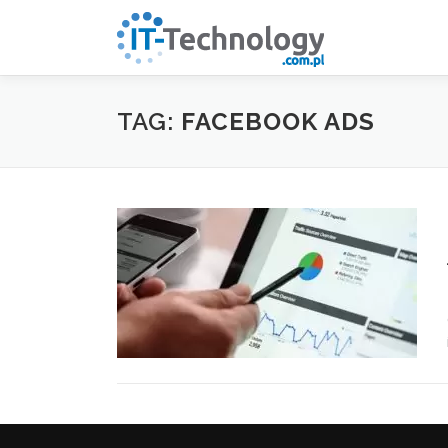
Przeskocz
do
treści
TAG:
FACEBOOK ADS